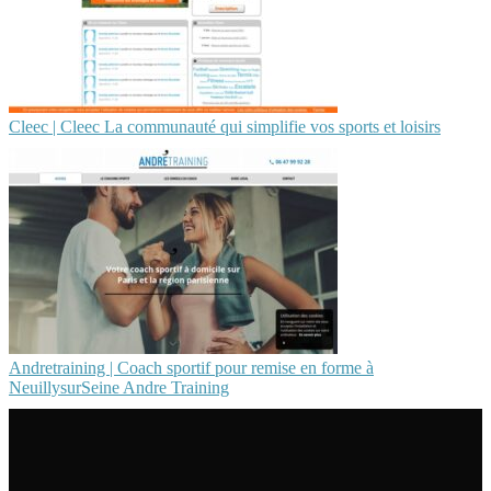
Cleec | Cleec La communauté qui simplifie vos sports et loisirs
Andret­rai­ning | Coach sportif pour remise en forme à
NeuillysurSeine Andre Training